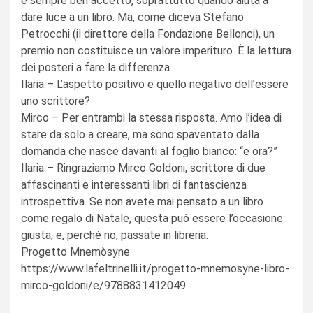
è sempre ben accetto, soprattutto quando aiuta a
dare luce a un libro. Ma, come diceva Stefano
Petrocchi (il direttore della Fondazione Bellonci), un
premio non costituisce un valore imperituro. È la lettura
dei posteri a fare la differenza.
Ilaria – L’aspetto positivo e quello negativo dell’essere
uno scrittore?
Mirco – Per entrambi la stessa risposta. Amo l’idea di
stare da solo a creare, ma sono spaventato dalla
domanda che nasce davanti al foglio bianco: “e ora?”
Ilaria – Ringraziamo Mirco Goldoni, scrittore di due
affascinanti e interessanti libri di fantascienza
introspettiva. Se non avete mai pensato a un libro
come regalo di Natale, questa può essere l’occasione
giusta, e, perché no, passate in libreria.
Progetto Mnemòsyne
https://www.lafeltrinelli.it/progetto-mnemosyne-libro-
mirco-goldoni/e/9788831412049