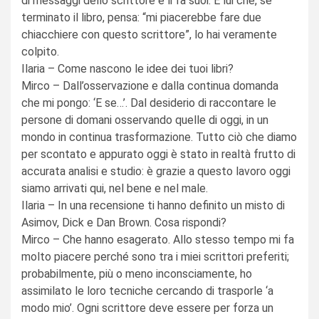
di messaggi dello scrittore e li fa suoi. È lui che, se
terminato il libro, pensa: “mi piacerebbe fare due
chiacchiere con questo scrittore”, lo hai veramente
colpito.
Ilaria – Come nascono le idee dei tuoi libri?
Mirco – Dall’osservazione e dalla continua domanda
che mi pongo: ‘E se…’. Dal desiderio di raccontare le
persone di domani osservando quelle di oggi, in un
mondo in continua trasformazione. Tutto ciò che diamo
per scontato e appurato oggi è stato in realtà frutto di
accurata analisi e studio: è grazie a questo lavoro oggi
siamo arrivati qui, nel bene e nel male.
Ilaria – In una recensione ti hanno definito un misto di
Asimov, Dick e Dan Brown. Cosa rispondi?
Mirco – Che hanno esagerato. Allo stesso tempo mi fa
molto piacere perché sono tra i miei scrittori preferiti;
probabilmente, più o meno inconsciamente, ho
assimilato le loro tecniche cercando di trasporle ‘a
modo mio’. Ogni scrittore deve essere per forza un