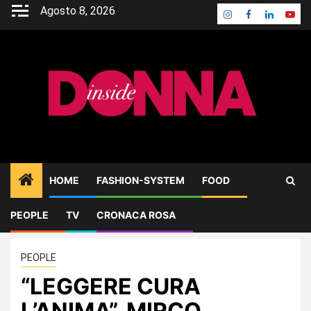
Skip
Agosto 8, 2026
Instagram
Facebook
Linkedin
Yout
to
content
HOME
FASHION-SYSTEM
FOOD
PEOPLE
TV
CRONACA ROSA
Home
PEOPLE
“LEGGERE CURA L’ANIMA”, MIRCO GOLDONI
PEOPLE
“LEGGERE CURA
L’ANIMA”, MIRCO