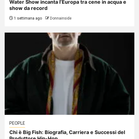
Water Show incanta l’Europa tra cene in acqua e
show da record
1 settimana ago
Donnainside
PEOPLE
Chi è Big Fish: Biografia, Carriera e Successi del
Produttore Hip-Hop