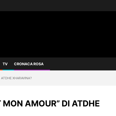
TV
CRONACA ROSA
I ATDHE XHARAVINA?
T MON AMOUR” DI ATDHE