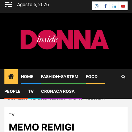
Skip
Agosto 6, 2026
Instagram
Facebook
Linkedin
Yout
to
content
HOME
FASHION-SYSTEM
FOOD
PEOPLE
TV
CRONACA ROSA
Home
TV
MEMO REMIGI PALPEGGIA JESSICA MORLACCHI, E’BUFERA
TV
MEMO REMIGI