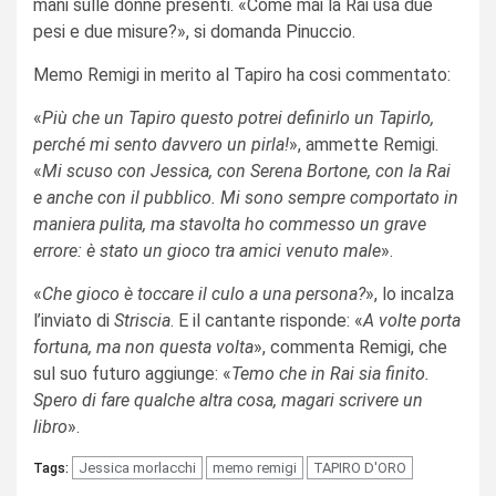
mani sulle donne presenti. «Come mai la Rai usa due
pesi e due misure?», si domanda Pinuccio.
Memo Remigi in merito al Tapiro ha cosi commentato:
«
Più che un Tapiro questo potrei definirlo un Tapirlo,
perché mi sento davvero un pirla!
», ammette Remigi.
«
Mi scuso con Jessica, con Serena Bortone, con la Rai
e anche con il pubblico. Mi sono sempre comportato in
maniera pulita, ma stavolta ho commesso un grave
errore: è stato un gioco tra amici venuto male
».
«
Che gioco è toccare il culo a una persona?
», lo incalza
l’inviato di
Striscia
. E il cantante risponde: «
A volte porta
fortuna, ma non questa volta
», commenta Remigi, che
sul suo futuro aggiunge: «
Temo che in Rai sia finito.
Spero di fare qualche altra cosa, magari scrivere un
libro
».
Jessica morlacchi
memo remigi
TAPIRO D'ORO
Tags: