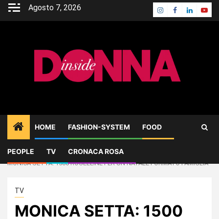
Skip
Agosto 7, 2026
Instagram
Facebook
Linkedin
Yout
to
content
HOME
FASHION-SYSTEM
FOOD
PEOPLE
TV
CRONACA ROSA
Home
TV
MONICA SETTA: 1500 ROSELLINE PER UN NATALE FORMATO FAMIGLIA
TV
MONICA SETTA: 1500