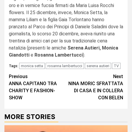
oro e in vernice fucsia firmati da Maria Luisa Rocchi
flowers. Il 25 dicembre, invece, Monica Setta, la
mamma Liliam e la figlia Gaia Torlontano hanno
pranzato al Parco dei Principi di Daniele Saladini dove la
giornalista, lo scorso 20 dicembre, aveva riunito una
trentina di amici cari per la sua tradizionale cena
natalizia (presenti le amiche
Serena Autieri, Monica
Giandotti
e
Rosanna Lambertucci
).
monica setta
rosanna lambertucci
serena autieri
TV
Tags:
Continue
Previous
Next
ANNA CAPITANO TRA
NINA MORIC SFRATTATA
Reading
CHARITY E FASHION-
DI CASA E IN COLLERA
SHOW
CON BELEN
MORE STORIES