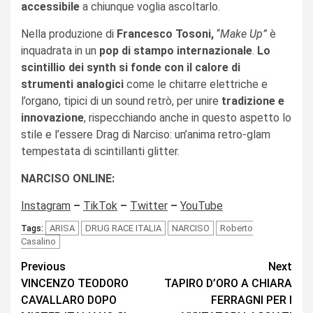
accessibile
a chiunque voglia ascoltarlo.
Nella produzione di
Francesco Tosoni,
“
Make Up”
è
inquadrata in un
pop di stampo
internazionale
.
Lo
scintillio dei synth si fonde con il calore di
strumenti analogici
come le chitarre elettriche e
l’organo, tipici di un sound retrò, per unire
tradizione e
innovazione
, rispecchiando anche in questo aspetto lo
stile e l’essere Drag di Narciso: un’anima retro-glam
tempestata di scintillanti glitter.
NARCISO ONLINE:
Instagram
–
TikTok
–
Twitter
–
YouTube
ARISA
DRUG RACE ITALIA
NARCISO
Roberto
Tags:
Casalino
Continue
Previous
Next
VINCENZO TEODORO
TAPIRO D’ORO A CHIARA
Reading
CAVALLARO DOPO
FERRAGNI PER I