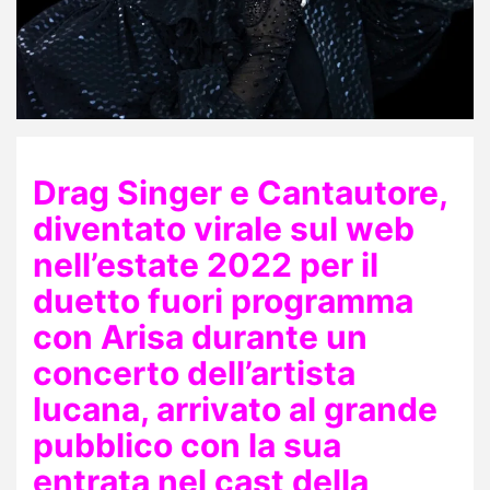
Drag Singer e Cantautore,
diventato virale sul web
nell’estate 2022 per il
duetto fuori programma
con Arisa durante un
concerto dell’artista
lucana, arrivato al grande
pubblico con la sua
entrata nel cast della