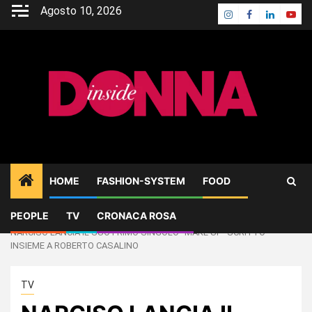
Skip
Agosto 10, 2026
Instagram
Facebook
Linkedin
Yout
to
content
HOME
FASHION-SYSTEM
FOOD
PEOPLE
TV
CRONACA ROSA
Home
TV
NARCISO LANCIA IL SUO PRIMO SINGOLO “MAKE UP” SCRITTO
INSIEME A ROBERTO CASALINO
TV