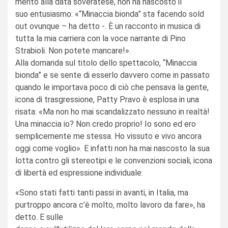
merito alla data soveratese, non ha nascosto il
suo entusiasmo: «“Minaccia bionda” sta facendo sold
out ovunque – ha detto -. È un racconto in musica di
tutta la mia carriera con la voce narrante di Pino
Strabioli. Non potete mancare!».
Alla domanda sul titolo dello spettacolo, “Minaccia
bionda” e se sente di esserlo davvero come in passato
quando le importava poco di ciò che pensava la gente,
icona di trasgressione, Patty Pravo è esplosa in una
risata: «Ma non ho mai scandalizzato nessuno in realtà!
Una minaccia io? Non credo proprio! Io sono ed ero
semplicemente me stessa. Ho vissuto e vivo ancora
oggi come voglio». E infatti non ha mai nascosto la sua
lotta contro gli stereotipi e le convenzioni sociali, icona
di libertà ed espressione individuale:
«Sono stati fatti tanti passi in avanti, in Italia, ma
purtroppo ancora c’è molto, molto lavoro da fare», ha
detto. E sulle