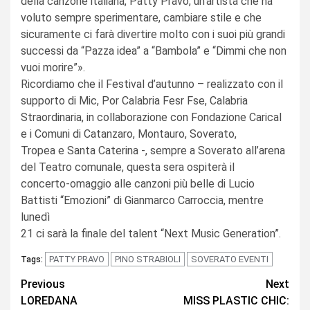
della canzone italiana, Patty Pravo, un’artista che ha
voluto sempre sperimentare, cambiare stile e che
sicuramente ci farà divertire molto con i suoi più grandi
successi da “Pazza idea” a “Bambola” e “Dimmi che non
vuoi morire”».
Ricordiamo che il Festival d’autunno – realizzato con il
supporto di Mic, Por Calabria Fesr Fse, Calabria
Straordinaria, in collaborazione con Fondazione Carical
e i Comuni di Catanzaro, Montauro, Soverato,
Tropea e Santa Caterina -, sempre a Soverato all’arena
del Teatro comunale, questa sera ospiterà il
concerto-omaggio alle canzoni più belle di Lucio
Battisti “Emozioni” di Gianmarco Carroccia, mentre
lunedì
21 ci sarà la finale del talent “Next Music Generation”.
PATTY PRAVO
PINO STRABIOLI
SOVERATO EVENTI
Tags:
Continue
Previous
Next
LOREDANA
MISS PLASTIC CHIC:
Reading