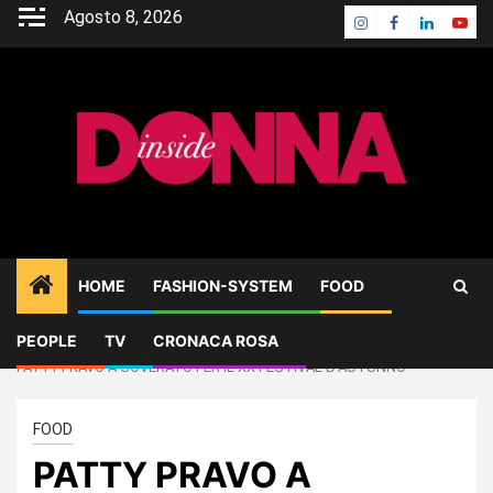
Skip
Agosto 8, 2026
Instagram
Facebook
Linkedin
Yout
to
content
HOME
FASHION-SYSTEM
FOOD
PEOPLE
TV
CRONACA ROSA
Home
FOOD
PATTY PRAVO A SOVERATO PER IL XX FESTIVAL D’AUTUNNO
FOOD
PATTY PRAVO A