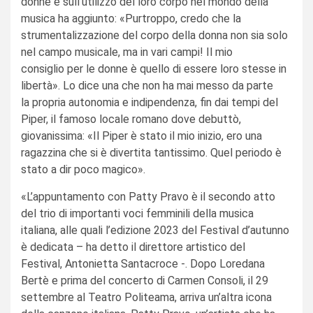
donne e sull’utilizzo del loro corpo nel mondo della
musica ha aggiunto: «Purtroppo, credo che la
strumentalizzazione del corpo della donna non sia solo
nel campo musicale, ma in vari campi! Il mio
consiglio per le donne è quello di essere loro stesse in
libertà». Lo dice una che non ha mai messo da parte
la propria autonomia e indipendenza, fin dai tempi del
Piper, il famoso locale romano dove debuttò,
giovanissima: «Il Piper è stato il mio inizio, ero una
ragazzina che si è divertita tantissimo. Quel periodo è
stato a dir poco magico».
«L’appuntamento con Patty Pravo è il secondo atto
del trio di importanti voci femminili della musica
italiana, alle quali l’edizione 2023 del Festival d’autunno
è dedicata – ha detto il direttore artistico del
Festival, Antonietta Santacroce -. Dopo Loredana
Bertè e prima del concerto di Carmen Consoli, il 29
settembre al Teatro Politeama, arriva un’altra icona