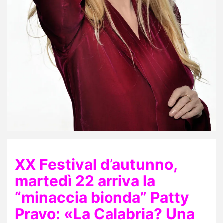
XX Festival d’autunno,
martedì 22 arriva la
“minaccia bionda” Patty
Pravo: «La Calabria? Una