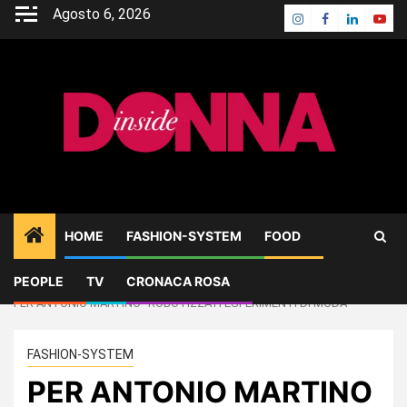
Skip
Agosto 6, 2026
Instagram
Facebook
Linkedin
Yout
to
content
HOME
FASHION-SYSTEM
FOOD
PEOPLE
TV
CRONACA ROSA
Home
FASHION-SYSTEM
PER ANTONIO MARTINO “ROBOTIZZATI ESPERIMENTI DI MODA”
FASHION-SYSTEM
PER ANTONIO MARTINO