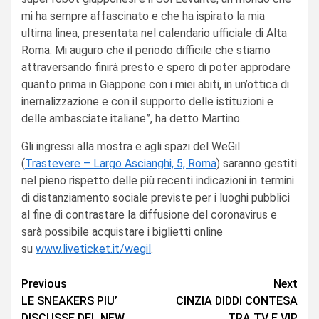
mi ha sempre affascinato e che ha ispirato la mia
ultima linea, presentata nel calendario ufficiale di Alta
Roma. Mi auguro che il periodo difficile che stiamo
attraversando finirà presto e spero di poter approdare
quanto prima in Giappone con i miei abiti, in un’ottica di
inernalizzazione e con il supporto delle istituzioni e
delle ambasciate italiane”, ha detto Martino.
Gli ingressi alla mostra e agli spazi del WeGil
(
Trastevere – Largo Ascianghi, 5, Roma
) saranno gestiti
nel pieno rispetto delle più recenti indicazioni in termini
di distanziamento sociale previste per i luoghi pubblici
al fine di contrastare la diffusione del coronavirus e
sarà possibile acquistare i biglietti online
su
www.liveticket.it/wegil
.
Continue
Previous
Next
LE SNEAKERS PIU’
CINZIA DIDDI CONTESA
Reading
DISCUSSE DEL NEW
TRA TV E VIP