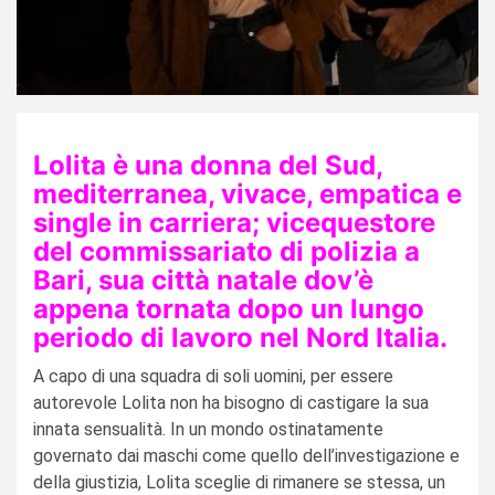
Lolita è una donna del Sud,
mediterranea, vivace, empatica e
single in carriera; vicequestore
del commissariato di polizia a
Bari, sua città natale dov’è
appena tornata dopo un lungo
periodo di lavoro nel Nord Italia.
A capo di una squadra di soli uomini, per essere
autorevole Lolita non ha bisogno di castigare la sua
innata sensualità. In un mondo ostinatamente
governato dai maschi come quello dell’investigazione e
della giustizia, Lolita sceglie di rimanere se stessa, un