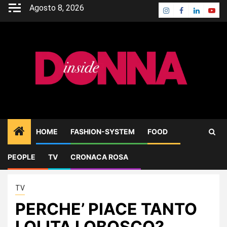
Skip
Agosto 8, 2026
Instagram
Facebook
Linkedin
Yout
to
content
HOME
FASHION-SYSTEM
FOOD
PEOPLE
TV
CRONACA ROSA
Home
TV
PERCHE’ PIACE TANTO LOLITA LOBOSCO?
TV
PERCHE’ PIACE TANTO
LOLITA LOBOSCO?