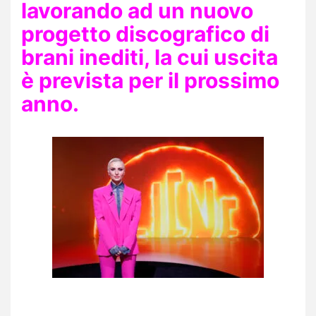
lavorando ad un nuovo
progetto discografico di
brani inediti, la cui uscita
è prevista per il prossimo
anno.