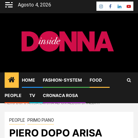
Skip
Agosto 4, 2026
Instagram
Facebook
Linkedin
Yout
to
content
HOME
FASHION-SYSTEM
FOOD
PEOPLE
TV
CRONACA ROSA
Home
PEOPLE
PIERO DOPO ARISA LAVORA AD UN ALBUM DI INEDITI
PEOPLE
PRIMO PIANO
PIERO DOPO ARISA