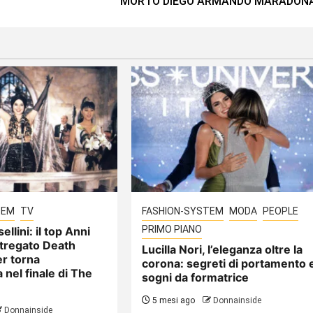
MORTO DIEGO ARMANDO MARADON
TEM
TV
FASHION-SYSTEM
MODA
PEOPLE
PRIMO PIANO
ellini: il top Anni
stregato Death
Lucilla Nori, l’eleganza oltre la
r torna
corona: segreti di portamento 
 nel finale di The
sogni da formatrice
5 mesi ago
Donnainside
Donnainside