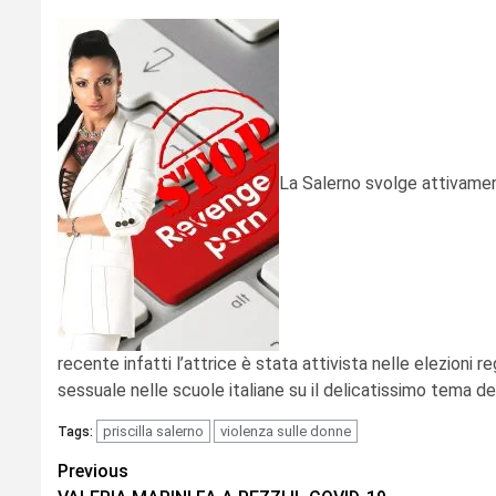
La Salerno svolge attivament
recente infatti l’attrice è stata attivista nelle elezioni r
sessuale nelle scuole italiane su il delicatissimo tema d
priscilla salerno
violenza sulle donne
Tags:
Continue
Previous