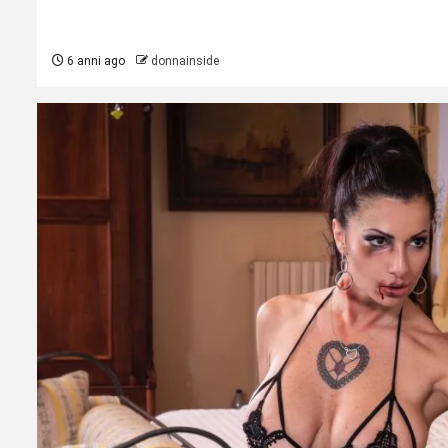
6 anni ago
donnainside