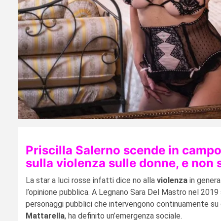
Priscilla Salerno scende in campo 
sulla violenza sulle donne, e non 
La star a luci rosse infatti dice no alla
violenza
in genera
l’opinione pubblica. A Legnano Sara Del Mastro nel 2019 
personaggi pubblici che intervengono continuamente su q
Mattarella
, ha definito un’emergenza sociale.