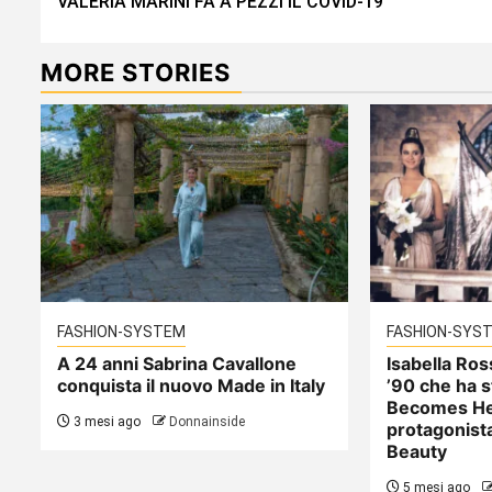
VALERIA MARINI FA A PEZZI IL COVID-19
Reading
MORE STORIES
FASHION-SYSTEM
FASHION-SYS
A 24 anni Sabrina Cavallone
Isabella Ross
conquista il nuovo Made in Italy
’90 che ha 
Becomes He
3 mesi ago
Donnainside
protagonista
Beauty
5 mesi ago