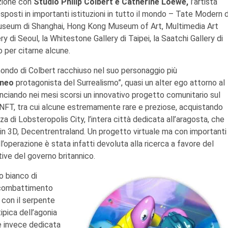
azione con
Studio Philip Colbert e Catherine Loewe,
l’artista
esposti in importanti istituzioni in tutto il mondo – Tate Modern d
seum di Shanghai, Hong Kong Museum of Art, Multimedia Art
di Seoul, la Whitestone Gallery di Taipei, la Saatchi Gallery di
 per citarne alcune.
 mondo di Colbert racchiuso nel suo personaggio più
aneo
protagonista del Surrealismo”, quasi un alter ego attorno al
 lanciando nei mesi scorsi un innovativo progetto comunitario sul
 NFT, tra cui alcune estremamente rare e preziose, acquistando
za di Lobsteropolis City, l’intera città dedicata all’aragosta, che
in 3D, Decentrentraland. Un progetto virtuale ma con importanti
operazione è stata infatti devoluta alla ricerca a favore del
ttive del governo britannico.
o bianco di
l combattimento
a con il serpente
pica dell’agonia
 è invece dedicata