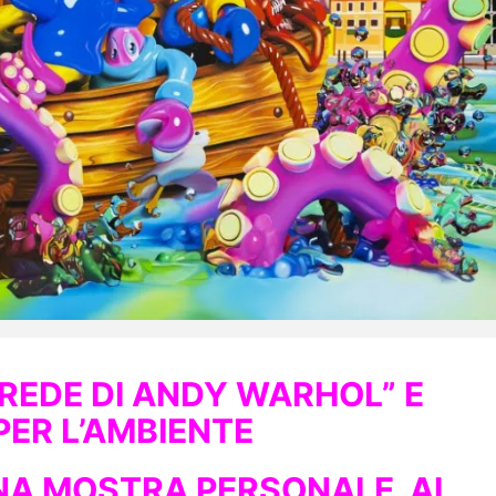
EREDE DI ANDY WARHOL”
E
PER L’AMBIENTE
UNA MOSTRA PERSONALE AL