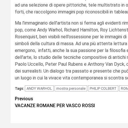
ad una selezione di opere pittoriche, tele multistrato in ol
forti, che raccolgono immagini pop riconoscibili in tableaux
Ma l’immaginario dell’artista non si ferma agli evidenti rim
pop, come Andy Warhol, Richard Hamilton, Roy Lichtens
Rosenquist, ben visibili nell’ossessione per le immagini d
simboli della cultura di massa. Ad una più attenta lettura
emergono, infatti, anche la sua passione per la filosofia e
dell’arte, lo studio delle tecniche compositive di antich
Paolo Uccello, Peter Paul Rubens e Anthony Van Dyck,
dei surrealisti. Un dialogo tra passato e presente che può 
un luogo in cui la vivace vita contemporanea si scontra se
ANDY WARHOL
mostra personale
PHILIP COLBERT
RO
Tags:
Continue
Previous
VACANZE ROMANE PER VASCO ROSSI
Reading