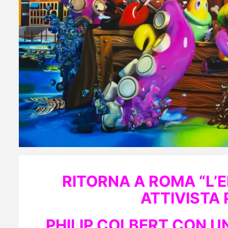
RITORNA A ROMA “L’
ATTIVISTA 
PHILIP COLBERT CON 