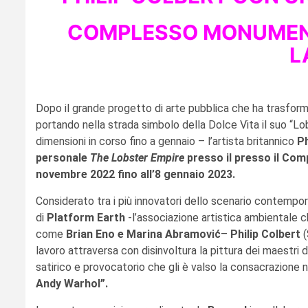
COMPLESSO MONUMENT
L
Dopo il grande progetto di arte pubblica che ha trasformat
portando nella strada simbolo della Dolce Vita il suo “Lob
dimensioni in corso fino a gennaio – l’artista britannico
Ph
personale
The Lobster Empire
presso il presso il Com
novembre 2022 fino all’8 gennaio 2023.
Considerato tra i più innovatori dello scenario contempor
di
Platform Earth
-l’associazione artistica ambientale che 
come
Brian Eno e Marina Abramović
–
Philip Colbert
(
lavoro attraversa con disinvoltura la pittura dei maestri del
satirico e provocatorio che gli è valso la consacrazione 
Andy Warhol”.