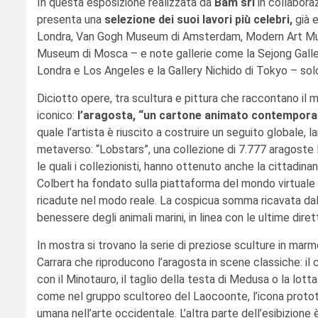
In questa esposizione realizzata da
Bam srl
in collabor
presenta una
selezione dei suoi lavori più celebri,
già 
Londra, Van Gogh Museum di Amsterdam, Modern Art Mu
Museum di Mosca – e note gallerie come la Sejong Gallery 
Londra e Los Angeles e la Gallery Nichido di Tokyo – solo
Diciotto opere, tra scultura e pittura che raccontano il
iconico:
l’aragosta, “un cartone animato contempor
quale l’artista è riuscito a costruire un seguito globale,
metaverso: “Lobstars”, una collezione di 7.777 aragoste
le quali i collezionisti, hanno ottenuto anche la cittadinan
Colbert ha fondato sulla piattaforma del mondo virtuale 
ricadute nel modo reale. La cospicua somma ricavata dall’
benessere degli animali marini, in linea con le ultime dire
In mostra si trovano la serie di preziose sculture in marm
Carrara che riproducono l’aragosta in scene classiche: i
con il Minotauro, il taglio della testa di Medusa o la lott
come nel gruppo scultoreo del Laocoonte, l’icona prototi
umana nell’arte occidentale. L’altra parte dell’esibizione