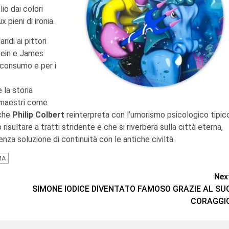
io dai colori
 pieni di ironia.
andi ai pittori
tein e James
i consumo e per i
 la storia
i maestri come
 che
Philip Colbert
reinterpreta con l’umorismo psicologico tipic
risultare a tratti stridente e che si riverbera sulla città eterna,
nza soluzione di continuità con le antiche civiltà.
MA
Nex
SIMONE IODICE DIVENTATO FAMOSO GRAZIE AL SU
CORAGGI