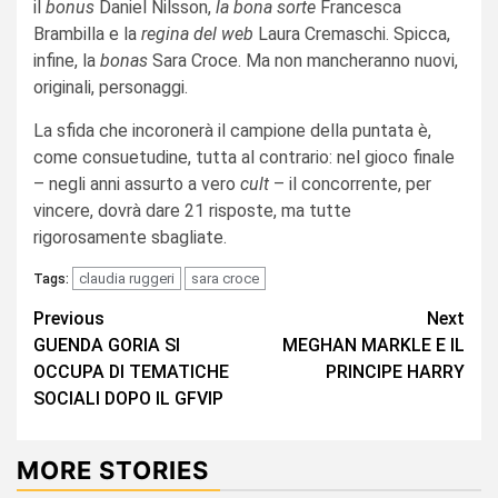
il
bonus
Daniel Nilsson,
la bona sorte
Francesca
Brambilla e la
regina del web
Laura Cremaschi. Spicca,
infine, la
bonas
Sara Croce. Ma non mancheranno nuovi,
originali, personaggi.
La sfida che incoronerà il campione della puntata è,
come consuetudine, tutta al contrario: nel gioco finale
– negli anni assurto a vero
cult
– il concorrente, per
vincere, dovrà dare 21 risposte, ma tutte
rigorosamente sbagliate.
claudia ruggeri
sara croce
Tags:
Continue
Previous
Next
GUENDA GORIA SI
MEGHAN MARKLE E IL
Reading
OCCUPA DI TEMATICHE
PRINCIPE HARRY
SOCIALI DOPO IL GFVIP
MORE STORIES