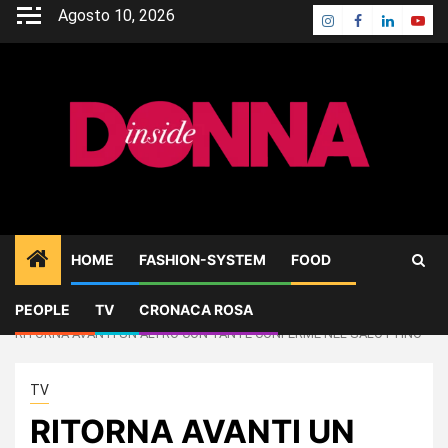
Skip
Agosto 10, 2026
Instagram
Facebook
Linkedin
Yout
to
content
HOME
FASHION-SYSTEM
FOOD
PEOPLE
TV
CRONACA ROSA
Home
TV
RITORNA AVANTI UN ALTRO CON TANTE CONFERME NEL SALOTTINO
TV
RITORNA AVANTI UN