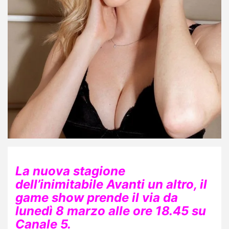
La nuova stagione
dell’inimitabile Avanti un altro, il
game show prende il
via da
lunedì 8 marzo alle ore 18.45 su
Canale 5.