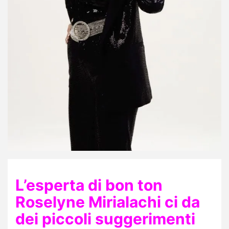
L’esperta di bon ton
Roselyne Mirialachi ci da
dei piccoli suggerimenti