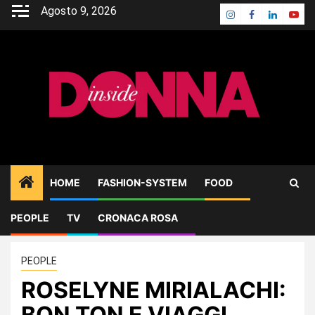
Skip
Agosto 9, 2026
Instagram
Facebook
Linkedin
Yout
to
content
HOME
FASHION-SYSTEM
FOOD
PEOPLE
TV
CRONACA ROSA
Home
PEOPLE
ROSELYNE MIRIALACHI: BON TON E VIAGGI
PEOPLE
ROSELYNE MIRIALACHI:
BON TON E VIAGGI