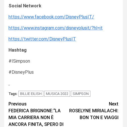
Social Network
https://www.facebook.com/DisneyPlusIT/
https://www.instagram.com/disneyplusit/?hl=it
https://twitter.com/DisneyPlusIT
Hashtag
#ISimpson
#DisneyPlus
BILLIE EILISH
MUSICA 2022
SIMPSON
Tags:
Continue
Previous
Next
FEDERICA BRIGNONE:“LA
ROSELYNE MIRIALACHI:
Reading
MIA CARRIERA NON È
BON TON E VIAGGI
ANCORA FINITA, SPERO DI