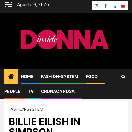
Skip
Agosto 8, 2026
Instagram
Facebook
Linkedin
Yout
to
content
HOME
FASHION-SYSTEM
FOOD
PEOPLE
TV
CRONACA ROSA
Home
FASHION-SYSTEM
BILLIE EILISH IN SIMPSON
FASHION-SYSTEM
BILLIE EILISH IN
SIMPSON