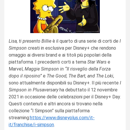
Lisa, ti presento Billie
è il quarto di una serie di corti de
I
Simpson
creati in esclusiva per Disney+ che rendono
omaggio ai diversi brand e ai titoli più popolari della
piattaforma. I precedenti corti a tema
Star Wars
e
Marvel,
Maggie Simpson in “Il risveglio della Forza
dopo il riposino”
e
The Good, The Bart, and The Loki
,
sono attualmente disponibili su Disney+. Il più recente
I
Simpson in Plusaversary
ha debuttato il 12 novembre
2021 in occasione delle celebrazioni per il Disney+ Day.
Questi contenuti e altri ancora si trovano nella
collezione “I Simpson” sulla piattaforma
streaming:
https://www.disneyplus.com/it-
it/franchise/i-simpson
.