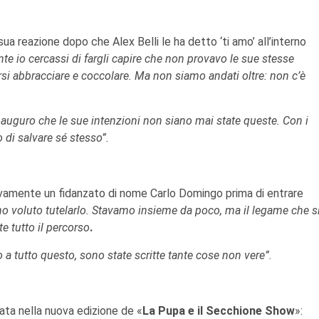
sua reazione dopo che Alex Belli le ha detto ‘ti amo’ all’interno
te io cercassi di fargli capire che non provavo le sue stesse
farsi abbracciare e coccolare. Ma non siamo andati oltre: non c’è
 auguro che le sue intenzioni non siano mai state queste. Con i
 di salvare sé stesso”.
tivamente un fidanzato di nome Carlo Domingo prima di entrare
ho voluto tutelarlo. Stavamo insieme da poco, ma il legame che s
te tutto il percorso
.
o a tutto questo, sono state scritte tante cose non vere”.
rata nella nuova edizione de «
La Pupa e il Secchione Show
»: