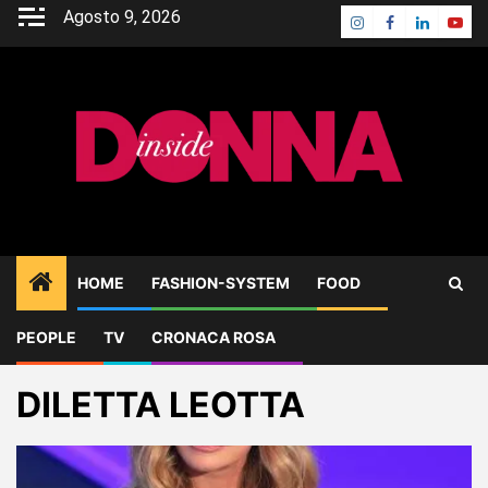
Skip
Agosto 9, 2026
Instagram
Facebook
Linkedin
Yout
to
content
HOME
FASHION-SYSTEM
FOOD
PEOPLE
TV
CRONACA ROSA
Home
Blog
DILETTA LEOTTA
DILETTA LEOTTA