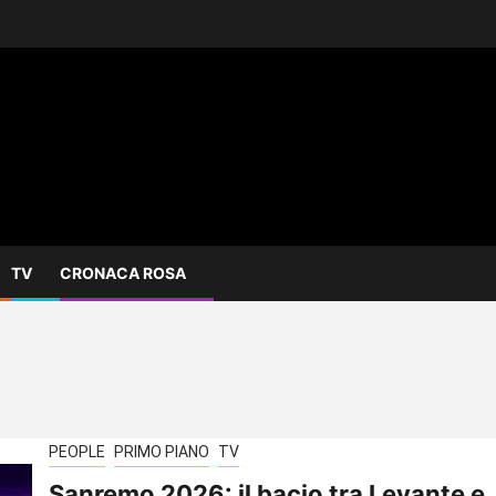
TV
CRONACA ROSA
PEOPLE
PRIMO PIANO
TV
Sanremo 2026: il bacio tra Levante e