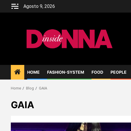
Skip
Agosto 9, 2026
to
content
HOME
FASHION-SYSTEM
FOOD
PEOPLE
Home
Blog
GAIA
GAIA