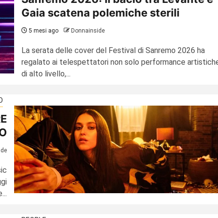
Gaia scatena polemiche sterili
5 mesi ago
Donnainside
La serata delle cover del Festival di Sanremo 2026 ha
regalato ai telespettatori non solo performance artistich
di alto livello,...
O
RE
O
ide
ic
gi
...