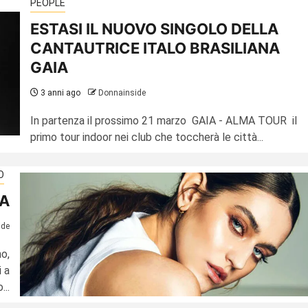
PEOPLE
ESTASI IL NUOVO SINGOLO DELLA
CANTAUTRICE ITALO BRASILIANA
GAIA
3 anni ago
Donnainside
In partenza il prossimo 21 marzo GAIA - ALMA TOUR il
primo tour indoor nei club che toccherà le città...
O
IA
ide
o,
 a
...