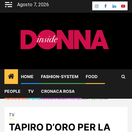
Skip
Agosto 7, 2026
Instagram
Facebook
Linkedin
Yout
to
content
HOME
FASHION-SYSTEM
FOOD
PEOPLE
TV
CRONACA ROSA
Home
TV
TAPIRO D’ORO PER LA BOSCHI MINISTRO SENZA POLTRONA
TV
TAPIRO D’ORO PER LA