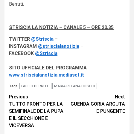
Berruti.
STRISCIA LA NOTIZIA – CANALE 5 – ORE 20.35
TWITTER
@Striscia
–
INSTAGRAM
@striscialanotizia
–
FACEBOOK
@Striscia
SITO UFFICIALE DEL PROGRAMMA
www.striscialanotizia.mediaset.it
GIULIO BERRUTI
MARIA RELANA BOSCHI
Tags:
Continue
Previous
Next
TUTTO PRONTO PER LA
GUENDA GORIA ARGUTA
Reading
SEMIFINALE DE LA PUPA
E PUNGENTE
E IL SECCHIONE E
VICEVERSA