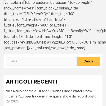
[vc_column][tdb_breadcrumbs tdicon=”td-icon-right”
show_home=”yes”][tdm_block_column_title
title_text=”Q2hlY2tvdXQ=” title_tag=”h3″
title_size=”tdm-title-sm” tds_title1-
f_title_font_weight=”400″ tds_title1-
f_title_font_size=”eyJhbGwiOiIzMCIsInBvcnRyYWl0IjoiMjQi
tds_title1-f_title_font_line_height=”1.3″
tdc_css=”eyJhbGwiOnsibWFyZ2luLXRvcCI6Ii0xOCIsIm1hcm
[tds_payment][/vc_column][/vc_row][/tdc_zone]
Ricerca
per:
ARTICOLI RECENTI
Villa ReNoir compie 10 anni: il White Dinner Water Show
incanta l’Europa tra cene in acqua e show da record
Luglio
29, 2026