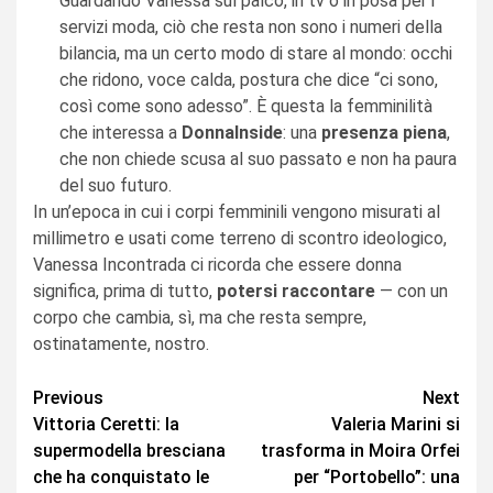
Guardando Vanessa sul palco, in tv o in posa per i
servizi moda, ciò che resta non sono i numeri della
bilancia, ma un certo modo di stare al mondo: occhi
che ridono, voce calda, postura che dice “ci sono,
così come sono adesso”. È questa la femminilità
che interessa a
DonnaInside
: una
presenza piena
,
che non chiede scusa al suo passato e non ha paura
del suo futuro.
In un’epoca in cui i corpi femminili vengono misurati al
millimetro e usati come terreno di scontro ideologico,
Vanessa Incontrada ci ricorda che essere donna
significa, prima di tutto,
potersi raccontare
— con un
corpo che cambia, sì, ma che resta sempre,
ostinatamente, nostro.
Continue
Previous
Next
Vittoria Ceretti: la
Valeria Marini si
Reading
supermodella bresciana
trasforma in Moira Orfei
che ha conquistato le
per “Portobello”: una