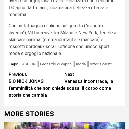
aver reso orgogliosa l’Italia”. Fidanzata con Leonardo
DiCaprio da tre anni, incarna una bellezza eterea e
moderna.
Con un tatuaggio di alieno sul gomito (“mi sento
diversa”), Vittoria vive tra Milano e New York, fedele a
skincare minimal (crema idratante e mascara) e
rossetti bordeaux serali. Un’icona che unisce sport,
moda e orgoglio nazionale.
FASHION
Leonardo di caprio
moda
vittoria ceretti
Tags:
Continue
Previous
Next
BIO NICK JONAS
Vanessa Incontrada, la
Reading
femminilità che non chiede scusa: il corpo come
storia che cambia
MORE STORIES