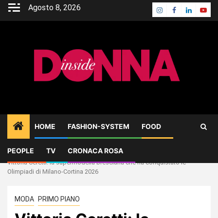
Skip
Agosto 8, 2026
Instagram
Facebook
Linkedin
Yout
to
content
HOME
FASHION-SYSTEM
FOOD
PEOPLE
TV
CRONACA ROSA
Home
PRIMO PIANO
Vittoria Ceretti: la supermodella bresciana che ha conquistato le
Olimpiadi di Milano-Cortina 2026
MODA
PRIMO PIANO