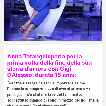
Anna Tatangeloparla per la
prima volta della fine della sua
storia d’amore con Gigi
D’Alessio, durata 15 anni:
“Per me è stata una storia importantissima.
Rimane la consapevolezza di averci provato
– e
prosegue –
c’è stata la fase del fallimento,
soprattutto quando ci sono in mezzo dei figli, ma la
vita va avanti. Oggi siamo sereni”
.