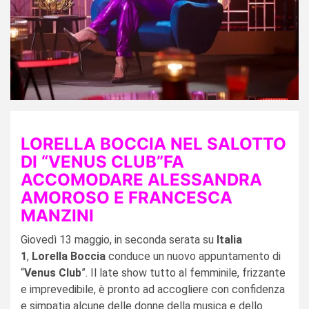
LORELLA BOCCIA NEL SALOTTO
DI “VENUS CLUB”FA
ACCOMODARE ALESSANDRA
AMOROSO E FRANCESCA
MANZINI
Giovedì 13 maggio, in seconda serata su
Italia
1
,
Lorella Boccia
conduce un nuovo appuntamento di
“
Venus Club
”. Il late show tutto al femminile, frizzante
e imprevedibile, è pronto ad accogliere con confidenza
e simpatia alcune delle donne della musica e dello