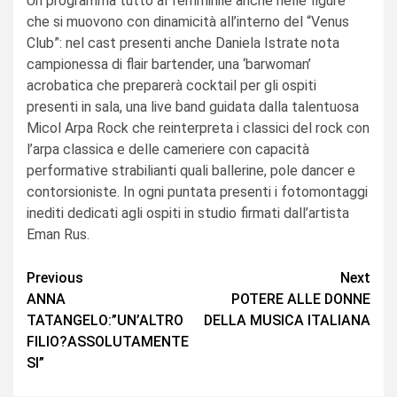
Un programma tutto al femminile anche nelle figure
che si muovono con dinamicità all’interno del “Venus
Club”: nel cast presenti anche Daniela Istrate nota
campionessa di flair bartender, una ‘barwoman’
acrobatica che preparerà cocktail per gli ospiti
presenti in sala, una live band guidata dalla talentuosa
Micol Arpa Rock che reinterpreta i classici del rock con
l’arpa classica e delle cameriere con capacità
performative strabilianti quali ballerine, pole dancer e
contorsioniste. In ogni puntata presenti i fotomontaggi
inediti dedicati agli ospiti in studio firmati dall’artista
Eman Rus.
Continue
Previous
Next
ANNA
POTERE ALLE DONNE
Reading
TATANGELO:”UN’ALTRO
DELLA MUSICA ITALIANA
FILIO?ASSOLUTAMENTE
SI”