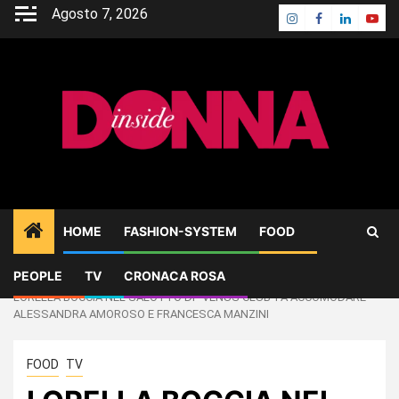
Skip
Agosto 7, 2026
Instagram
Facebook
Linkedin
Yout
to
content
HOME
FASHION-SYSTEM
FOOD
PEOPLE
TV
CRONACA ROSA
Home
FOOD
LORELLA BOCCIA NEL SALOTTO DI “VENUS CLUB”FA ACCOMODARE
ALESSANDRA AMOROSO E FRANCESCA MANZINI
FOOD
TV