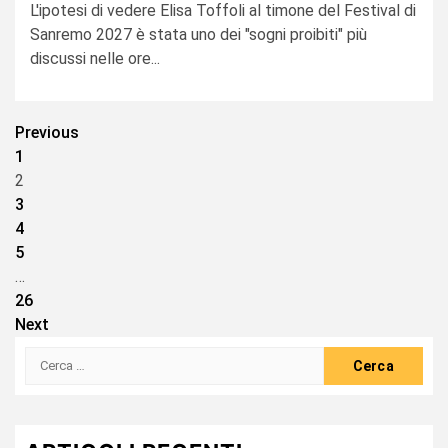
L'ipotesi di vedere Elisa Toffoli al timone del Festival di
Sanremo 2027 è stata uno dei "sogni proibiti" più
discussi nelle ore...
Paginazione
Previous
1
degli
2
articoli
3
4
5
…
26
Next
Ricerca
per: