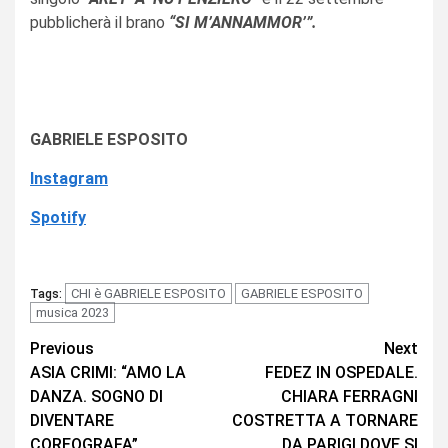
pubblicherà il brano
“SI M’ANNAMMOR’”.
GABRIELE ESPOSITO
Instagram
Spotify
CHI è GABRIELE ESPOSITO
GABRIELE ESPOSITO
Tags:
musica 2023
Continue
Previous
Next
ASIA CRIMI: “AMO LA
FEDEZ IN OSPEDALE.
Reading
DANZA. SOGNO DI
CHIARA FERRAGNI
DIVENTARE
COSTRETTA A TORNARE
COREOGRAFA”
DA PARIGI DOVE SI