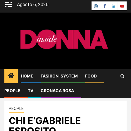
Skip
Agosto 6, 2026
Instagram
Facebook
Linkedin
Yout
to
content
HOME
FASHION-SYSTEM
FOOD
PEOPLE
TV
CRONACA ROSA
Home
PEOPLE
CHI E’GABRIELE ESPOSITO
PEOPLE
CHI E’GABRIELE
ESPOSITO