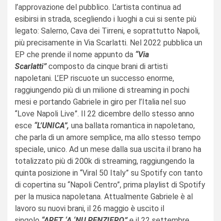
l’approvazione del pubblico. L’artista continua ad
esibirsi in strada, scegliendo i luoghi a cui si sente più
legato: Salerno, Cava dei Tirreni, e soprattutto Napoli,
più precisamente in Via Scarlatti. Nel 2022 pubblica un
EP che prende il nome appunto da
“Via
Scarlatti”
composto da cinque brani di artisti
napoletani. L’EP riscuote un successo enorme,
raggiungendo più di un milione di streaming in pochi
mesi e portando Gabriele in giro per l’Italia nel suo
“Love Napoli Live”. Il 22 dicembre dello stesso anno
esce
“L’UNICA”,
una ballata romantica in napoletano,
che parla di un amore semplice, ma allo stesso tempo
speciale, unico. Ad un mese dalla sua uscita il brano ha
totalizzato più di 200k di streaming, raggiungendo la
quinta posizione in “Viral 50 Italy” su Spotify con tanto
di copertina su “Napoli Centro”, prima playlist di Spotify
per la musica napoletana. Attualmente Gabriele è al
lavoro su nuovi brani, il 26 maggio è uscito il
singolo
“ARET ‘A ‘NU PENZIERO”
e il 22 settembre