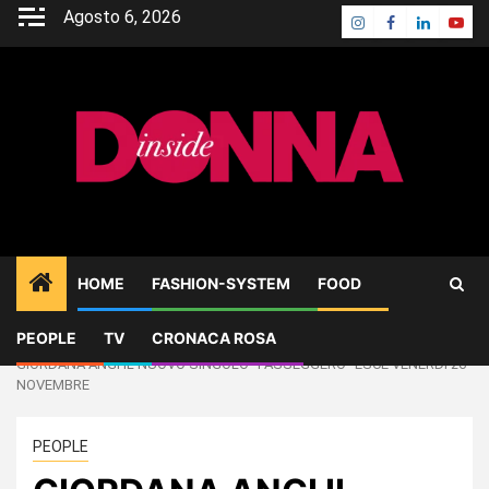
Skip
Agosto 6, 2026
Instagram
Facebook
Linkedin
Yout
to
content
HOME
FASHION-SYSTEM
FOOD
PEOPLE
TV
CRONACA ROSA
Home
PEOPLE
GIORDANA ANGI IL NUOVO SINGOLO “PASSEGGERO” ESCE VENERDÌ 26
NOVEMBRE
PEOPLE