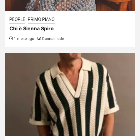
PEOPLE
PRIMO PIANO
Chi è Sienna Spiro
1 mese ago
Donnainside