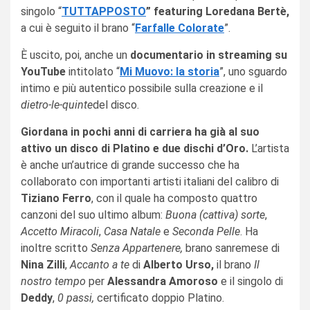
singolo “
TUTTAPPOSTO
” featuring Loredana Bertè,
a cui è seguito il brano “
Farfalle Colorate
”.
È uscito, poi, anche un
documentario in streaming su
YouTube
intitolato “
Mi Muovo: la storia
”, uno sguardo
intimo e più autentico possibile sulla creazione e il
dietro-le-quinte
del disco.
Giordana in pochi anni di carriera ha già al suo
attivo un disco di Platino e due dischi d’Oro.
L’artista
è anche un’autrice di grande successo che ha
collaborato con importanti artisti italiani del calibro di
Tiziano Ferro
, con il quale ha composto quattro
canzoni del suo ultimo album:
Buona (cattiva) sorte
,
Accetto Miracoli
,
Casa Natale
e
Seconda Pelle
. Ha
inoltre scritto
Senza Appartenere,
brano sanremese di
Nina Zilli
,
Accanto a te
di
Alberto Urso,
il brano
Il
nostro tempo
per
Alessandra Amoroso
e il singolo di
Deddy
,
0 passi,
certificato doppio Platino.