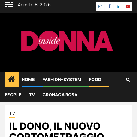
Skip
Agosto 8, 2026
Instagram
Facebook
Linkedin
Yout
to
content
HOME
FASHION-SYSTEM
FOOD
PEOPLE
TV
CRONACA ROSA
Home
TV
IL DONO, IL NUOVO CORTOMETRAGGIO DISNEY
TV
IL DONO, IL NUOVO
CORTOMETRAGGIO