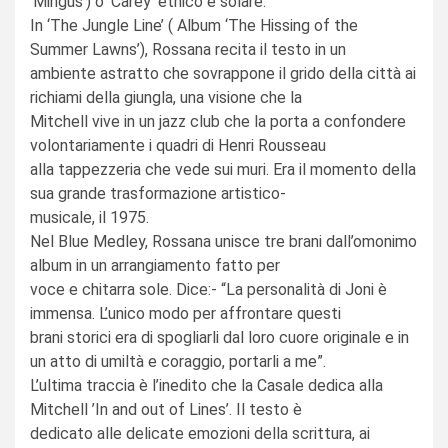
‘Mingus’) o ‘Carey’ etnico e solare.
In ‘The Jungle Line’ ( Album ‘The Hissing of the
Summer Lawns’), Rossana recita il testo in un
ambiente astratto che sovrappone il grido della città ai
richiami della giungla, una visione che la
Mitchell vive in un jazz club che la porta a confondere
volontariamente i quadri di Henri Rousseau
alla tappezzeria che vede sui muri. Era il momento della
sua grande trasformazione artistico-
musicale, il 1975.
Nel Blue Medley, Rossana unisce tre brani dall’omonimo
album in un arrangiamento fatto per
voce e chitarra sole. Dice:- “La personalità di Joni è
immensa. L’unico modo per affrontare questi
brani storici era di spogliarli dal loro cuore originale e in
un atto di umiltà e coraggio, portarli a me”.
L’ultima traccia è l’inedito che la Casale dedica alla
Mitchell ’In and out of Lines’. Il testo è
dedicato alle delicate emozioni della scrittura, ai