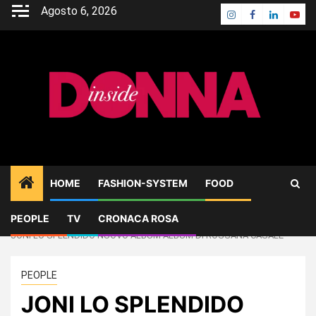
Skip
Agosto 6, 2026
Instagram
Facebook
Linkedin
Yout
to
content
HOME
FASHION-SYSTEM
FOOD
PEOPLE
TV
CRONACA ROSA
Home
PEOPLE
JONI LO SPLENDIDO NUOVO ALBUM ALBUM DI ROSSANA CASALE
PEOPLE
JONI LO SPLENDIDO