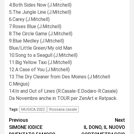
4.Both Sides Now (J.Mitchell)
5.The Jungle Line (J.Mitchell)
6.Carey (J.Mitchell)
7.Roses Blue (J.Mitchell)
8.The Circle Game (J.Mitchell)
9.Blue Medley (J.Mitchell)
Blue/Little Green/My old Man
10.Song to a Seagull (J.Mitchell)
11.Big Yellow Taxi (J.Mitchell)
12.A Case of You (J.Mitchell)
13.The Dry Cleaner from Des Moines (J.Mitchell
C.Mingus)
14.In and Out of Lines (R.Casale-E.Dodaro-R.Casale)
Da Novembre anche in TOUR per ZenArt e Ratpack.
MUSICA 2022
Rossana casale
Tags:
Continue
Previous
Next
SIMONE IODICE
IL DONO, IL NUOVO
Reading