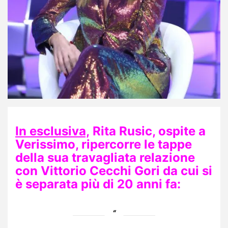
In esclusiva,
Rita Rusic, ospite a
Verissimo, ripercorre le tappe
della sua travagliata relazione
con Vittorio Cecchi Gori da cui si
è separata più di 20 anni fa: