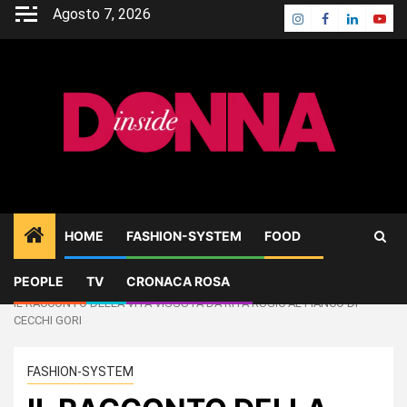
Skip
Agosto 7, 2026
Instagram
Facebook
Linkedin
Yout
to
content
HOME
FASHION-SYSTEM
FOOD
PEOPLE
TV
CRONACA ROSA
Home
FASHION-SYSTEM
IL RACCONTO DELLA VITA VISSUTA DA RITA RUSIC AL FIANCO DI
CECCHI GORI
FASHION-SYSTEM