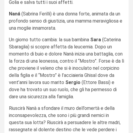
Golia e salva tutti i suoi affetti.
Naná
(Sabrina Ferilli) è una donna forte, animata da un
profondo senso di giustizia, una mamma meravigliosa e
una moglie innamorata.
Un giorno tutto cambia: la sua bambina
Sara
(Caterina
Sbaraglia) si scopre affetta da leucemia. Dopo un
momento di buio e dolore Nanà inizia una battaglia, con
la forza di una leonessa, contro il “Mostro”. Forse è da lì
che proviene il veleno che si è inoculato nel corpicino
della figlia e il “Mostro” è l’acciaieria Ghisal dove da
vent’anni lavora suo marito
Sergio
(Ettore Bassi) e
dove ha trovato un suo ruolo, che gli ha permesso di
dare una sicurezza alla famiglia.
Riuscirà Nanà a sfondare il muro dell’omertà e della
inconsapevolezza, che sono i più grandi nemici in
questa sua lotta? Riuscirà a persuadere le altre madri,
rassegnate al dolente destino che le vede perdere i