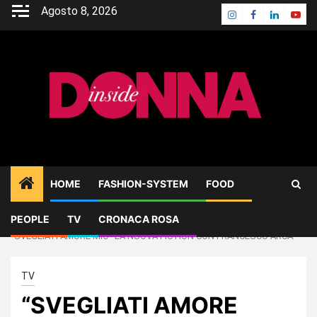
Skip
Agosto 8, 2026
Instagram
Facebook
Linkedin
Yout
to
content
HOME
FASHION-SYSTEM
FOOD
PEOPLE
TV
CRONACA ROSA
Home
TV
“SVEGLIATI AMORE MIO” LA NUOVA FICTION CON FRANCESCO ARCA
TV
“SVEGLIATI AMORE