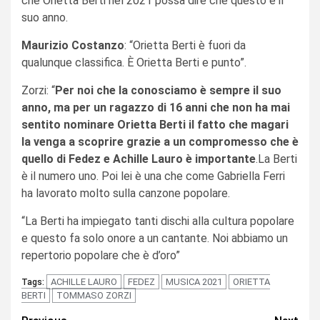
che Orietta Berti nel 2021 possa dire che questo è il
suo anno.
Maurizio Costanzo
: “Orietta Berti è fuori da
qualunque classifica. È Orietta Berti e punto”.
Zorzi: “
Per noi che la conosciamo è sempre il suo
anno, ma per un ragazzo di 16 anni che non ha mai
sentito nominare Orietta Berti il fatto che magari
la venga a scoprire grazie a un compromesso che è
quello di Fedez e Achille Lauro è importante
.La Berti
è il numero uno. Poi lei è una che come Gabriella Ferri
ha lavorato molto sulla canzone popolare.
“La Berti ha impiegato tanti dischi alla cultura popolare
e questo fa solo onore a un cantante. Noi abbiamo un
repertorio popolare che è d’oro”
ACHILLE LAURO
FEDEZ
MUSICA 2021
ORIETTA
Tags:
BERTI
TOMMASO ZORZI