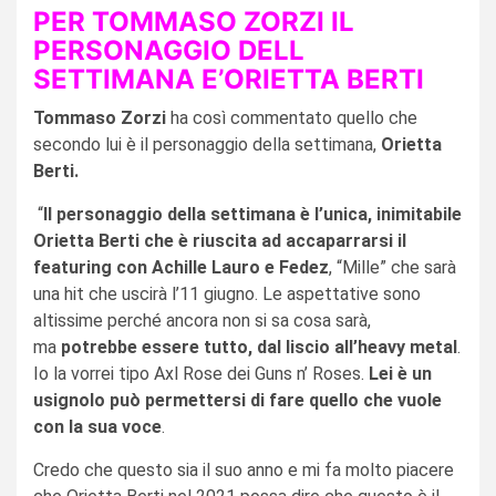
PER TOMMASO ZORZI IL
PERSONAGGIO DELL
SETTIMANA E’ORIETTA BERTI
Tommaso Zorzi
ha così commentato quello che
secondo lui è il personaggio della settimana,
Orietta
Berti.
“
Il personaggio della settimana è l’unica, inimitabile
Orietta Berti che è riuscita ad accaparrarsi il
featuring con Achille Lauro e Fedez
, “Mille” che sarà
una hit che uscirà l’11 giugno. Le aspettative sono
altissime perché ancora non si sa cosa sarà,
ma
potrebbe essere tutto, dal liscio all’heavy metal
.
Io la vorrei tipo Axl Rose dei Guns n’ Roses.
Lei è un
usignolo può permettersi di fare quello che vuole
con la sua voce
.
Credo che questo sia il suo anno e mi fa molto piacere